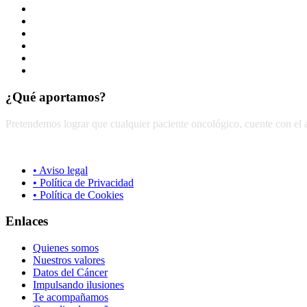
Solidaridad
Amor
Responsabilidad
Compromiso
Humanización
Unión
¿Qué aportamos?
Pretendemos lograr que cualquier paciente oncológico, cuente con el 
• Aviso legal
• Política de Privacidad
• Política de Cookies
Enlaces
Quienes somos
Nuestros valores
Datos del Cáncer
Impulsando ilusiones
Te acompañamos