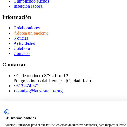
Cumpliendo sueños
Inserción laboral
Información
Colaboradores
Adopta un paciente
Noticias
Actividades
Colabora
Contacto
Contactar
• Calle molinero S/N - Local 2
Polígono industrial Herencia (Ciudad Real)
•
613 874 371
•
contigo@lanzasuenos.org
Utilizamos cookies
CTA - Diseño y Desarrollo
Podemos utilizarlas para el análisis de los datos de nuestros visitantes, para mejorar nuestr