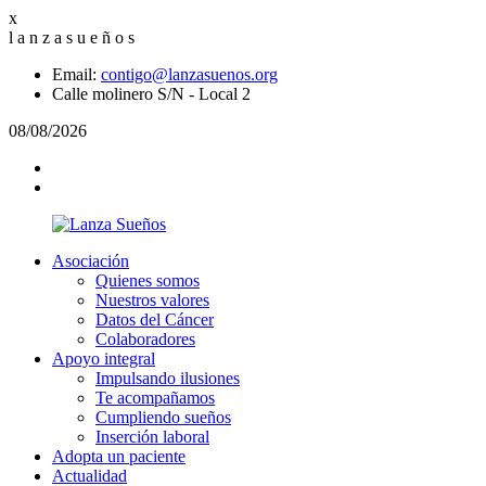
x
l
a
n
z
a
s
u
e
ñ
o
s
Email:
contigo@lanzasuenos.org
Calle molinero S/N - Local 2
08/08/2026
Asociación
Quienes somos
Nuestros valores
Datos del Cáncer
Colaboradores
Apoyo integral
Impulsando ilusiones
Te acompañamos
Cumpliendo sueños
Inserción laboral
Adopta un paciente
Actualidad