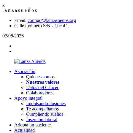
x
l
a
n
z
a
s
u
e
ñ
o
s
Email:
contigo@lanzasuenos.org
Calle molinero S/N - Local 2
07/08/2026
Asociación
Quienes somos
Nuestros valores
Datos del Cáncer
Colaboradores
Apoyo integral
Impulsando ilusiones
Te acompañamos
Cumpliendo sueños
Inserción laboral
Adopta un paciente
Actualidad