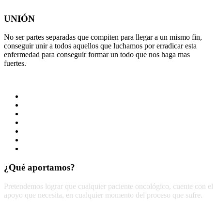
UNIÓN
No ser partes separadas que compiten para llegar a un mismo fin,
conseguir unir a todos aquellos que luchamos por erradicar esta
enfermedad para conseguir formar un todo que nos haga mas
fuertes.
Empatía
Solidaridad
Amor
Responsabilidad
Compromiso
Humanización
Unión
¿Qué aportamos?
Pretendemos lograr que cualquier paciente oncológico, cuente con el
apoyo que necesita, en cualquier momento del proceso que sufre.