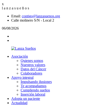
x
l
a
n
z
a
s
u
e
ñ
o
s
Email:
contigo@lanzasuenos.org
Calle molinero S/N - Local 2
06/08/2026
Asociación
Quienes somos
Nuestros valores
Datos del Cáncer
Colaboradores
Apoyo integral
Impulsando ilusiones
Te acompañamos
Cumpliendo sueños
Inserción laboral
Adopta un paciente
Actualidad