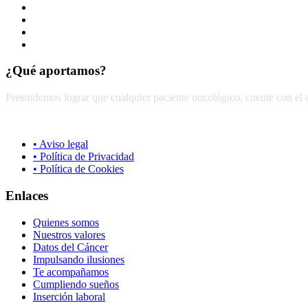
Responsabilidad
Compromiso
Humanización
Unión
¿Qué aportamos?
Pretendemos lograr que cualquier paciente oncológico, cuente con el 
• Aviso legal
• Política de Privacidad
• Política de Cookies
Enlaces
Quienes somos
Nuestros valores
Datos del Cáncer
Impulsando ilusiones
Te acompañamos
Cumpliendo sueños
Inserción laboral